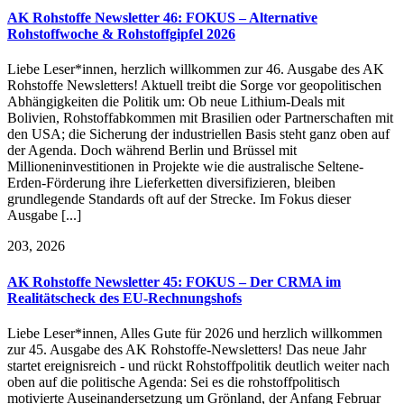
AK Rohstoffe Newsletter 46: FOKUS – Alternative
Rohstoffwoche & Rohstoffgipfel 2026
Liebe Leser*innen, herzlich willkommen zur 46. Ausgabe des AK
Rohstoffe Newsletters! Aktuell treibt die Sorge vor geopolitischen
Abhängigkeiten die Politik um: Ob neue Lithium-Deals mit
Bolivien, Rohstoffabkommen mit Brasilien oder Partnerschaften mit
den USA; die Sicherung der industriellen Basis steht ganz oben auf
der Agenda. Doch während Berlin und Brüssel mit
Millioneninvestitionen in Projekte wie die australische Seltene-
Erden-Förderung ihre Lieferketten diversifizieren, bleiben
grundlegende Standards oft auf der Strecke. Im Fokus dieser
Ausgabe [...]
2
03, 2026
AK Rohstoffe Newsletter 45: FOKUS – Der CRMA im
Realitätscheck des EU-Rechnungshofs
Liebe Leser*innen, Alles Gute für 2026 und herzlich willkommen
zur 45. Ausgabe des AK Rohstoffe-Newsletters! Das neue Jahr
startet ereignisreich - und rückt Rohstoffpolitik deutlich weiter nach
oben auf die politische Agenda: Sei es die rohstoffpolitisch
motivierte Auseinandersetzung um Grönland, der Anfang Februar