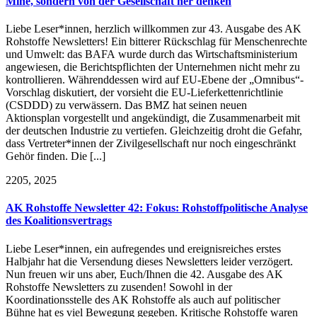
Mine, sondern von der Gesellschaft her denken
Liebe Leser*innen, herzlich willkommen zur 43. Ausgabe des AK
Rohstoffe Newsletters! Ein bitterer Rückschlag für Menschenrechte
und Umwelt: das BAFA wurde durch das Wirtschaftsministerium
angewiesen, die Berichtspflichten der Unternehmen nicht mehr zu
kontrollieren. Währenddessen wird auf EU-Ebene der „Omnibus“-
Vorschlag diskutiert, der vorsieht die EU-Lieferkettenrichtlinie
(CSDDD) zu verwässern. Das BMZ hat seinen neuen
Aktionsplan vorgestellt und angekündigt, die Zusammenarbeit mit
der deutschen Industrie zu vertiefen. Gleichzeitig droht die Gefahr,
dass Vertreter*innen der Zivilgesellschaft nur noch eingeschränkt
Gehör finden. Die [...]
22
05, 2025
AK Rohstoffe Newsletter 42: Fokus: Rohstoffpolitische Analyse
des Koalitionsvertrags
Liebe Leser*innen, ein aufregendes und ereignisreiches erstes
Halbjahr hat die Versendung dieses Newsletters leider verzögert.
Nun freuen wir uns aber, Euch/Ihnen die 42. Ausgabe des AK
Rohstoffe Newsletters zu zusenden! Sowohl in der
Koordinationsstelle des AK Rohstoffe als auch auf politischer
Bühne hat es viel Bewegung gegeben. Kritische Rohstoffe waren