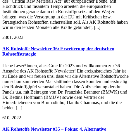
des "Critical Raw Materials Act" auf europäischer Ebene. Mit
Hochdruck und rasantem Tempo arbeiten die europäischen
Institutionen gerade daran ein Rohstoffgesetz auf den Weg zu
bringen, was die Versorgung in der EU mit Kritischen bzw.
Strategischen Rohstoffen sicherstellen soll. Als AK Rohstoffe haben
wir in den letzten Monaten alle Kräfte gebündelt, [...]
23
01, 2023
AK Rohstoffe Newsletter 36: Erweiterung der deutschen
Rohstoffstrategie
Liebe Leser*innen, alles Gute für 2023 und willkommen zur 36.
Ausgabe des AK Rohstoffe Newsletter! Ein ereignisreiches Jahr ist
zu Ende und wir freuen uns, dass wir die Alternative Rohstoffwoche
nun schon zum vierten Mal stattfinden lassen konnten und erstmalig
den Rohstoffgipfel veranstaltet haben. Die Aufzeichnung der drei
Panels u.a. mit Beiträgen von Dr. Franziska Brantner (BMWK) und
Dr. Bettina Hoffmann (BMUV) sowie dem Vertrter der
Hinterbliebenen von Brumadinho, Danilo Chammas, und die die
beiden [...]
6
10, 2022
AK Rohstoffe Newsletter #35 – Fokus: 4. Alternative