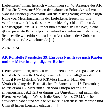
Liebe Leser*innen, herzlich willkommen zur 40. Ausgabe des AK
Rohstoffe Newsletter! Neben dem aktuellen Fokus-Artikel von
Vanessa Fischer (PowerShift) auf die bislang völlig vernachlässigte
Rolle von Metallhändlern in der Lieferkette, freuen wir uns
verkünden zu dürfen, dass die Anmeldemöglichkeit für den 2.
Rohstoffgipfel am 10. Oktober nun eröffnet ist! Der Weg in eine
global gerechte Rohstoffpolitik verläuft weiterhin mehr als holprig.
Seien es die weiterhin viel zu hohen Verbräuche des Globalen
Nordens oder die zunehmende [...]
23
04, 2024
AK Rohstoffe Newsletter 39: Europas Nachfrage nach Kupfer
und die Missachtung indigener Rechte
Liebe Leser*innen, herzlich willkommen zur 39. Ausgabe des AK
Rohstoffe Newsletter! Seit gut einem Jahr beschäftigt uns der
Critical Raw Materials Act (CRMA) intensiv. Nach der
Verabschiedung des Europäischen Parlaments am 12. Dezember,
wurde er am 18. März nun auch vom Europäischen Rat
angenommen. Jetzt geht es darum, die Umsetzung auf nationaler
Ebene zu verfolgen. Wie sich die Entwürfe des CRMA bisher
entwickelt haben und welche Auswirkungen diese auf Mensch und
Umwelt haben könnten, erläutert [...]